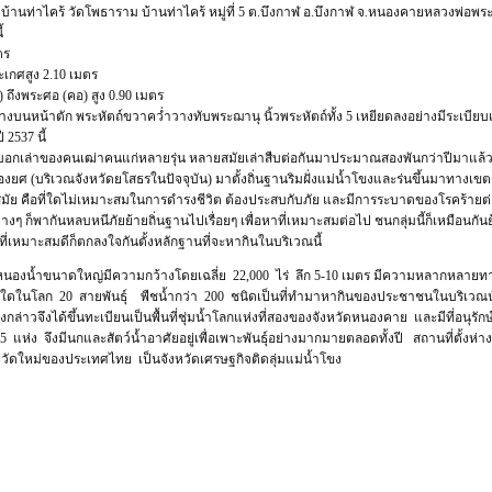
บ้านท่าไคร้ วัดโพธาราม บ้านท่าไคร้ หมู่ที่ 5 ต.บึงกาฬ อ.บึงกาฬ จ.หนองคายหลวงพ่อพ
้
ตร
เกศสูง 2.10 เมตร
) ถึงพระศอ (คอ) สูง 0.90 เมตร
งบนหน้าตัก พระหัตถ์ขวาคว่ำวางทับพระฌานุ นิ้วพระหัตถ์ทั้ง 5 เหยียดลงอย่างมีระเบียบเ
 2537 นี้
ล่าของคนเฒ่าคนแก่หลายรุ่น หลายสมัยเล่าสืบต่อกันมาประมาณสองพันกว่าปีมาแล้ว จนถ
ศ (บริเวณจังหวัดยโสธรในปัจจุบัน) มาตั้งถิ่นฐานริมฝั่งแม่น้ำโขงและร่นขึ้นมาทางเขตชัยบุ
กสมัย คือที่ใดไม่เหมาะสมในการดำรงชีวิต ต้องประสบกับภัย และมีการระบาดของโรคร้ายต่
่างๆ ก็พากันหลบหนีภัยย้ายถิ่นฐานไปเรื่อยๆ เพื่อหาที่เหมาะสมต่อไป ชนกลุ่มนี้ก็เหมือนกัน
ป็นที่เหมาะสมดีก็ตกลงใจกันตั้งหลักฐานที่จะหากินในบริเวณนี้
นหนองน้ำขนาดใหญ่มีความกว้างโดยเฉลี่ย 22,000 ไร่ ลึก 5-10 เมตร มีความหลากหลายทาง
ที่ใดในโลก 20 สายพันธุ์ พืชน้ำกว่า 200 ชนิดเป็นที่ทำมาหากินของประชาชนในบริเวณนั้
ล่าวจึงได้ขึ้นทะเบียนเป็นพื้นที่ชุ่มน้ำโลกแห่งที่สองของจังหวัดหนองคาย และมีที่อนุรักษ
5 แห่ง จึงมีนกและสัตว์น้ำอาศัยอยู่เพื่อเพาะพันธุ์อย่างมากมายตลอดทั้งปี สถานที่ตั้งห่
หวัดใหม่ของประเทศไทย เป็นจังหวัดเศรษฐกิจติดลุ่มแม่น้ำโขง