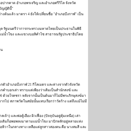
ภอปากคาด อำเภอพรเจริญ และอำเภอศรีวิไล จังหวัด
ญัตินี้"
งต้นแล้ว มาตรา 4 ยังให้เปลี่ยนชื่อ "อำเภอบึงกาฬ" เป็น
วีรกูล รัฐมนตรีว่าการกระทรวงมหาดไทยเป็นประธานในพิธี
ิดต่อกับแม่น้ำโขง และแขวงบอลิคำไซ สาธารณรัฐประชาธิปไตย
ดน
จากตัวอำเภอบึงกาฬ 21 กิโลเมตร และห่างจากตัวจังหวัด
 จากคำบอกเล่า ทราบแต่เพียงว่าเดิมเป็นสำนักสงฆ์ และ
. 2506 ด้วยโรคชรา หลังจากนั้นเป็นต้นมาก็ไม่มีพระภิกษุสงฆ์มา
จากไป สภาพวัดในสมัยนั้นแทบเรียกว่าวัดร้าง แต่ถึงแม้ไม่มี
) และพ่อตู้เฮือง ผิวเฟื่อง (ปัจจุบันอยู่คุ้มเหนือ) เล่า
ทยเดิมก็อพยพลงมาตามแม่น้ำโขง มาปักหลักอยู่หลายแห่ง
รคอหิวาในกลางทาง เหลือแต่ลูกสาวสองคน คือ นางสมสี และ