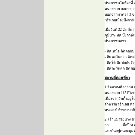
ประชาชนในท้องที่ 
หนองคาย ออกจากการ
นอกจากมาตรา 3 ของพ
"อำเภอเมืองบึงกาฬ"
เมื่อวันที่ 22-23 
ภูมิประเทศ บึงกาฬเ
ประชาชนลาว
- ทิศเหนือ ติดต่
- ทิศตะวันออก ติ
- ทิศใต้ ติดต่อกับ
- ทิศตะวันตก ติด
สถานที่ท่องเที่ยว
1.วัดอาฮงศิลาวาส ต
หนองคาย 115 กิโลเม
เนื่องจากวัดตั้งอยู่
จำพรรษาอีกเลย หากจ
พระสงฆ์ จำพรรษาก็ย
2. เจ้าแม่สองนาง ตาม
ว่า เมื่อปี พ.ศ. 
แบ่งกันอยู่คนละมุ