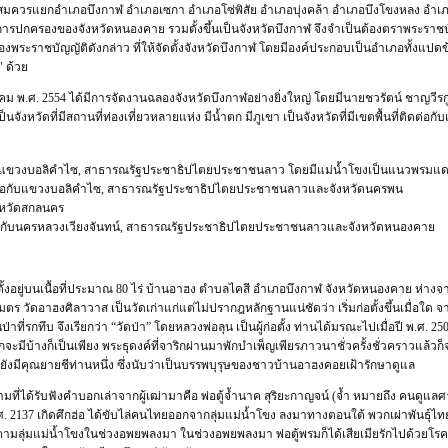
สมควรแยกอำเภอบึงกาฬ อำเภอเซกา อำเภอโซ่พิสัย อำเภอบุ่งคล้า อำเภอบึงโขงหลง อำเ
ปกครองของจังหวัดหนองคาย รวมตั้งขึ้นเป็นจังหวัดบึงกาฬ จึงจำเป็นต้องตราพระราชบัญ
ระราชบัญญัติดังกล่าว ที่ให้จัดตั้งจังหวัดบึงกาฬ โดยมีองค์ประกอบเป็นอำเภอทั้งแปดข้า
 ด้วย
มีนาคม พ.ศ. 2554 ได้มีการจัดงานฉลองจังหวัดบึงกาฬอย่างยิ่งใหญ่ โดยมีนายชวรัตน์ ชาญ
ป็นจังหวัดที่มีสถานที่ท่องเที่ยวหลายแห่ง มีน้ำตก มีภูเขา เป็นจังหวัดที่มีเขตพื้นที่ต
อกับแขวงบอลิคำไซ, สาธารณรัฐประชาธิปไตยประชาชนลาว โดยมีแม่น้ำโขงเป็นแนวพรมแ
ดต่อกับแขวงบอลิคำไซ, สาธารณรัฐประชาธิปไตยประชาชนลาวและจังหวัดนครพน
จังหวัดสกลนคร
ต่อกับนครหลวงเวียงจันทน์, สาธารณรัฐประชาธิปไตยประชาชนลาวและจังหวัดหนองคาย
ั้งอยู่บนเนื้อที่ประมาณ 80 ไร่ บ้านอาฮง ตำบลไคสี อำเภอบึงกาฬ จังหวัดหนองคาย ห่าง
ตร วัดอาฮงศิลาวาส เป็นวัดเก่าแก่แต่ไม่ปรากฎหลักฐานแน่ชัดว่า เริ่มก่อตั้งขึ้นเมื่อใด
ในป่าที่รกทึบ จึงเรียกว่า “วัดป่า” โดยหลวงพ่อลุน เป็นผู้ก่อตั้ง ท่านได้มรณะไปเมื่อปี พ.ศ
ะมีบ้างก็เป็นเพียง พระธุดงค์ที่จาริกผ่านมาพักบำเพ็ญเพียรภาวนาชั่วครั้งชั่วคราวแล้วก็
ังมีคุณยายชีท่านหนึ่ง ซึ่งนับว่าเป็นบรรพบุรุษของชาวบ้านอาฮงคอยเฝ้ารักษาดูแล
ที่ได้รับฟังคำบอกเล่าจากผู้เฒ่ามาคือ พ่อตู้จ้ำนาค สุริยะกาญจน์ (จ้ำ หมายถึง คนดูแลศาลเจ้า
2137 เกิดศึกฮ่อ ได้ขับไล่คนไทยออกจากลุ่มแม่น้ำโขง ลงมาทางตอนใต้ พวกเผ่าพันธุ์ไ
มตามลุ่มแม่น้ำโขงในช่วงอพยพลงมา ในช่วงอพยพลงมา พ่อตู้พรมก็ได้เสียเมียรักไปด้วยโ