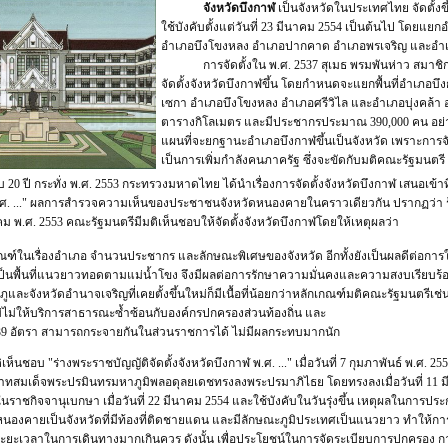
จังหวัดบึงกาฬ
เป็นจังหวัดในประเทศไทย จัดตั้งขึ
ใช้บังคับตั้งแต่วันที่ 23 มีนาคม 2554 เป็นต้นไป โดยแย
อำเภอบึงโขงหลง อำเภอปากคาด อำเภอพรเจริญ และอำ
การจัดตั้งใน พ.ศ. 2537 สุเมธ พรมพันห่าว สมาชิก
จัดตั้งจังหวัดบึงกาฬขึ้น โดยกำหนดจะแยกพื้นที่อำเภอ
เซกา อำเภอบึงโขงหลง อำเภอศรีวิไล และอำเภอบุ่งคล้า 
ตารางกิโลเมตร และมีประชากรประมาณ 390,000 คน อย่า
แผนที่จะยกฐานะอำเภอบึงกาฬขึ้นเป็นจังหวัด เพราะการจัด
เป็นการเพิ่มกำลังคนภาครัฐ ซึ่งจะขัดกับมติคณะรัฐมนตรี
 20 ปี กระทั่ง พ.ศ. 2553 กระทรวงมหาดไทย ได้นำเรื่องการจัดตั้งจังหวัดบึงกาฬ เสนอเข้าที
 พ.ศ. ..." ผลการสำรวจความเห็นของประชาชนจังหวัดหนองคายในคราวเดียวกัน ปรากฏว่า ร้อ
หาคม พ.ศ. 2553 คณะรัฐมนตรีมีมติเห็นชอบให้จัดตั้งจังหวัดบึงกาฬโดยให้เหตุผลว่า
ณฑ์ในเรื่องอำเภอ จำนวนประชากร และลักษณะพิเศษของจังหวัด อีกทั้งยังเป็นผลดีต่อการ
เป็นพื้นที่แนวยาวทอดตามแม่น้ำโขง จึงมีผลต่อการรักษาความมั่นคงและความสงบเรีย
ูและจังหวัดอำนาจเจริญที่เคยตั้งขึ้นใหม่ก็มีเนื้อที่น้อยกว่าหลักเกณฑ์มติคณะรัฐมนตรีเช่น
นใหม่ไม่ให้บริการสาธารณะซ้ำซ้อนกับองค์กรปกครองส่วนท้องถิ่น และ
39 อัตรา สามารถกระจายกันในส่วนราชการได้ ไม่มีผลกระทบมากนัก
เห็นชอบ "ร่างพระราชบัญญัติจัดตั้งจังหวัดบึงกาฬ พ.ศ. ..." เมื่อวันที่ 7 กุมภาพันธ์ พ.ศ.
าทสมเด็จพระปรมินทรมหาภูมิพลอดุลยเดชทรงลงพระปรมาภิไธย โดยทรงลงเมื่อวันที่ 11 มี
ในราชกิจจานุเบกษา เมื่อวันที่ 22 มีนาคม 2554 และใช้บังคับในวันรุ่งขึ้น เหตุผลในการปร
ัดหนองคายเป็นจังหวัดที่มีท้องที่ติดชายแดน และมีลักษณะภูมิประเทศเป็นแนวยาว ทำให้ก
ะยะเวลาในการเดินทางมากเกินควร ดังนั้น เพื่อประโยชน์ในการจัดระเบียบการปกครอง