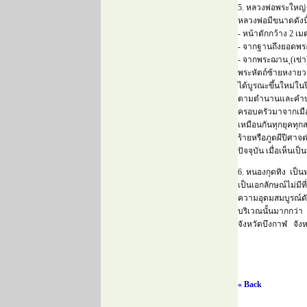
5. หลวงพ่อพระใหญ่ 
หลวงพ่อมีขนาดดังนี
- หน้าตักกว้าง 2 เม
- จากฐานถึงยอดพระ
- จากพระฌาน ุ(เข่า
พระหัตถ์ซ้ายหงายวา
ได้บูรณะขึ้นใหม่ในปี
ตามตำนานและคำบอกเ
ครอบครัวมาจากเมืองย
เหมือนกันทุกยุคทุ
ร้ายหรือภูตผีปีศาจต
ปัจจุบัน เมื่อเห็นเ
6. หนองกุดทิง เป็
เป็นเอกลักษณ์ไม่มี
ความอุดมสมบูรณ์ดังก
บริเวณนั้นมากกว่า 
จังหวัดบึงกาฬ จัง
« Back