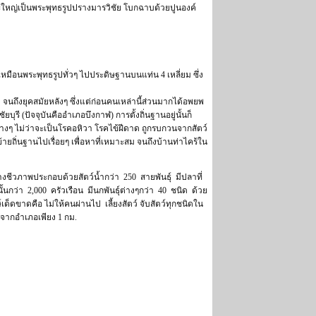
ระใหญ่เป็นพระพุทธรูปปรางมารวิชัย โบกฉาบด้วยปูนองค์
หมือนพระพุทธรูปทั่วๆ ไปประดิษฐานบนแท่น 4 เหลี่ยม ซึ่ง
ึงยุคสมัยหลังๆ ซึ่งแต่ก่อนคนเหล่านี้ส่วนมากได้อพยพ
รี (ปัจจุบันคืออำเภอบึงกาฬ) การตั้งถิ่นฐานอยู่นั้นก็
างๆ ไม่ว่าจะเป็นโรคอหิวา โรคไข้ฝีดาด ถูกรบกวนจากสัตว์
ย้ายถิ่นฐานไปเรื่อยๆ เพื่อหาที่เหมาะสม จนถึงบ้านท่าไคร้ใน
ชีวภาพประกอบด้วยสัตว์น้ำกว่า 250 สายพันธุ์ มีปลาที่
นกว่า 2,000 ครัวเรือน มีนกพันธุ์ต่างๆกว่า 40 ชนิด ด้วย
์เด็ดขาดคือ ไม่ให้คนผ่านไป เลี้ยงสัตว์ จับสัตว์ทุกชนิดใน
างจากอำเภอเพียง 1 กม.