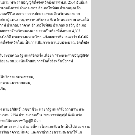
้นตาม พระราชบัญญัติตั้งจังหวัดบึงกาฬ พ.ศ. 2554 อันมีผล
กอำเภอบึงกาฬ อำเภอเซกา อำเภอโซ่พิสัย อำเภอบุ่งคล้า
เภอศรีวิไล ออกจากการปกครองของจังหวัดหนองคาย
สภาผู้แทนราษฎรพรรคเสรีธรรม จังหวัดหนองคาย เสนอให้
บึงกาฬ อำเภอปากคาด อำเภอโซ่พิสัย อำเภอพรเจริญ อำเภอ
ออกจากจังหวัดหนองคาย รวมเป็นท้องที่ทั้งหมด 4,305
งไรก็ดี กระทรวงมหาดไทย แจ้งผลการพิจารณาว่า ยังไม่มี
ตั้งจังหวัดใหม่เป็นการเพิ่มภาระด้านงบประมาณ อีกทั้งยัง
่ประชุมคณะรัฐมนตรีอีกครั้ง เพื่อยก "ร่างพระราชบัญญัติจัด
ยละ 98.83 เห็นด้วยกับการจัดตั้งจังหวัดบึงกาฬ
ให้บริการแก่ประชาชน,
บร้อยตามแนวชายแดน,
กัน,
 2554 นายอภิสิทธิ์ เวชชาชีวะ นายกรัฐมนตรีจึงถวายร่างพระ
นาคม 2554 นำประกาศเป็น "พระราชบัญญัติตั้งจังหวัด
ะกาศใช้พระราชบัญญัติ มีว่า
ารติดต่อระหว่างอำเภอที่ห่างไกลและจังหวัดเป็นไปด้วยความ
 การรักษาความมั่นคง และการอำนวยความสะดวกให้แก่