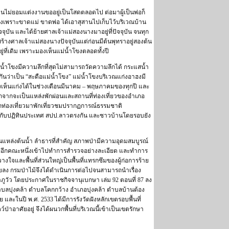
องคนไม่ยอมแต่งงานขออยู่เป็นโสดตลอดไป ต่อมาผู้เป็นพ่อก็
ป่วยลงเพราะขาดแม่ ขาดพ่อ ได้เอาสุสานไปเก็บไว้บริเวณบ้าน
ัจจุบัน และได้ย้ายศาลเจ้าแม่สองนางมาอยู่ที่ปัจจุบัน จนทุก
ี่สร้างศาลเจ้าแม่สองนางปัจจุบันแต่ก่อนมีต้นพุทราอยู่สองต้น
ที่เดิม เพราะมองเห็นแม่น้ำโขงตลอดทั้งปี
น้ำโขงมีความลึกที่สุดไม่สามารถวัดความลึกได้ กระแสน้ำ
ว่าเป็น “สะดือแม่น้ำโขง” แม่น้ำโขงบริเวณแก่งอาฮงมี
็นแก่งได้ในช่วงเดือนมีนาคม – พฤษภาคมของทุกปี และ
อกจากจะเป็นแหล่งพักผ่อนและสถานที่ท่องเที่ยวของอำเภอ
ท่องเที่ยวมาพักเที่ยวชมปรากฏการณ์ธรรมชาติ
ย กับปฏิทินประเทศ สปป.ลาวตรงกัน และชาวบ้านโดยรอบยัง
ี้เป็นแหล่งต้นน้ำ ลำธารที่สำคัญ สภาพป่ามีความอุดมสมบูรณ์
าหน้าที่อีกคณะหนึ่งเข้าไปทำการสำรวจอย่างละเอียด และทำการ
งใจและพื้นที่ส่วนใหญ่เป็นพื้นที่แทรกซึมของผู้ก่อการร้าย
คลายลง กรมป่าไม้จึงได้ดำเนินการต่อไปจนสามารถนำเรื่อง
ภูวัว โดยประกาศในราชกิจจานุเบกษา เล่ม 92 ตอนที่ 87 ลง
 ตำบลบุ่งคล้า ตำบลโคกกว้าง อำเภอบุ่งคล้า ตำบลบ้านต้อง
นปี พ.ศ. 2533 ได้มีการรังวัดฝังหลักเขตรอบพื้นที่
ป่าอาศัยอยู่ จึงได้ผนวกพื้นที่บริเวณนี้เข้าเป็นเขตรักษา