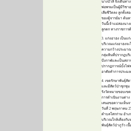
นางบัวลี จึงเดินทาง
พ่อพรมเป็นผู้มีวิช
เสียชีวิตลง ลูกทั้ง
ของตู้จารย์มา ต้นหา
วันนี้เจ้าแม่สองนาง
ลูกดก ทางราชการต้อ
3. แก่งอาฮง เป็นแก
บริเวณแก่งอาฮงจะไ
ความกว้างประมาณ 
กลุ่มหินที่ปรากฎบร
บึงกาฬและเป็นสถาน
ปรากฏการณ์บั้งไฟพ
อาศัยทำการประมง
4. เขตรักษาพันธุ์สั
และมีสัตว์ป่าชุกชุม
รังวัดหมายขอบเขตเพ
การดำเนินงานต่าง ๆ
เสนอขอความเห็นจาก
วันที่ 2 พฤษภาคม 2
ตำบลโสกก่าม อำเภอ
บริเวณใกล้เคียงกับห
พันธุ์สัตว์ป่าภูวัว เน