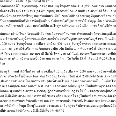
ต่อลงมาในเขตชัยบุรี (อ.บึงกาฬ ปัจจุบัน)
าอาคมแก่กล้า ก็ไปอยู่ดอนหอทุ่ง(กุดทิง ปัจจุบัน) ให้ลูกสาวสองคนอยู่ที่หนองบึงกาฬ แต่ส
สองก็เอาศพไว้ ณ ที่ดอนหอทุ่ง (กุดทิงปัจจุบัน) สองคนพี่น้อง นางสมสี และนางบัวลี ก็ล้ม
บึ้ง (ที่ธนาคารกสิกรไทย) หลังจากนั้นมา เมื่อปี 2498 ได้ย้ายศาลมาอยู่ที่มุมทางเข้า รพ. ป
เป็นศาลอันศักดิ์สิทธิ์ทั่วสารทิศผู้คนไปมาได้กราบไหว้บูชา ขอพรให้เจริญรุ่งเรือง บริเวณท
งการย้ายศาลเจ้าแม่สองนางไปที่อื่น พอไปดูทางโหราศาสตร์ แล้วบอกว่า ย้ายไม่ได้ขออยู่
่งหินกลางลำน้ำโขง บริเวณหน้าวัดอาฮงศิลาวาส บ้านอาฮง ตำบลหอคำ ถือว่าเป็นจุดที่แม่
หลเชี่ยวมากในฤดูน้ำหลากและมีกระแสน้ำไหลวนเป็นรูปกรวยขนาดใหญ่ซึ่งชาวบ้านเชื่อกัน
300 เมตร ในฤดูน้ำลด และมีความกว้าง 400 เมตร ในฤดูน้ำหลาก และจะสามารถมองเห
ิเวณแก่งอาฮงจะมีชื่อเรียกตามลักษณะของหิน เช่น หินลิ้น นาค หินปลาเข้ ถ้ำปลาสวาย น
ที่เกิดปรากฏการณ์ทางธรรมชาติ คือ“บั้งไฟพญานาค” ในช่วงประเพณีออกพรรษา จะมีนัก
ญานาค บริเวณบ้านอาฮงเป็นจำนวนมาก จะมีมากในวันขึ้น 15 ค่ำเดือน 11 ที่ปฏิทินไท
ด้วย
ตว์ป่าภูวัว กรมป่าไม้เริ่มทำการสำรวจเบื้องต้นป่าภูวัว เมื่อ พ.ศ. 2507 และพบว่าป่าแห่งน
 สมควรที่จะจัดตั้งเป็นเขตรักษาพันธุ์สัตว์ป่าภูวัว ต่อมาในปี พ.ศ. 2508 จึงได้จัดส่งเจ้
ื่อทำการประกาศเป็นเขตรักษาพันธุ์สัตว์ป่าต่อไปแต่เนื่องจากสถานการณ์ไม่เป็นที่น่าไว้วา
 จึงต้องหยุดชะงักลง จนถึงปี พ.ศ. 2517 เมื่อสถานการณ์ต่าง ๆ ภายในพื้นที่ป่าภูวัวคลี่
คณะรัฐมนตรีและตราพระราชกฤษฎีกากำหนดพื้นที่ป่าภูวัว ให้เป็นเขตรักษาพันธุ์สัตว์ป่า
518 มีเนื้อที่ประมาณ 186.5 ตารางกิโลเมตร หรือ 116,562 ไร่ อยู่ในท้องที่ตำบลหนองเดิ่น
เซกา ตำบลชัยพร อำเภอบึงกาฬ และตำบลท่าดอกคำ อำเภอบึงโขงหลง จังหวัดหนองคาย และใ
น่วยพิทักษ์ป่าถ้ำฝุ่น ซึ่งอยู่ในเขตป่าสงวนแห่งชาติดงภูวัว ยังมีความอุดมสมบูรณ์และมีสัตว์
ื้อที่ประมาณ 8,100 ไร่ รวมมีเนื้อที่ทั้งสิ้น 124,662 ไร่